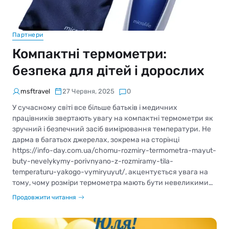
Партнери
Компактні термометри:
безпека для дітей і дорослих
msftravel
27 Червня, 2025
0
У сучасному світі все більше батьків і медичних
працівників звертають увагу на компактні термометри як
зручний і безпечний засіб вимірювання температури. Не
дарма в багатьох джерелах, зокрема на сторінці
https://info-day.com.ua/chomu-rozmiry-termometra-mayut-
buty-nevelykymy-porivnyano-z-rozmiramy-tila-
temperaturu-yakogo-vymiryuyut/, акцентується увага на
тому, чому розміри термометра мають бути невеликими…
Продовжити читання