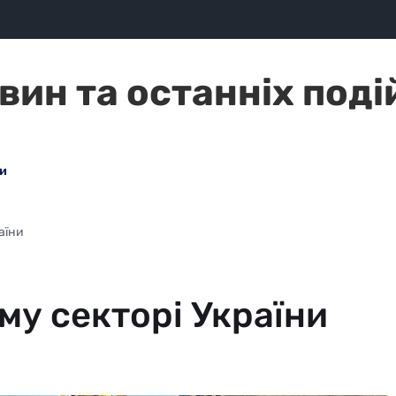
вин та останніх подій
и
аїни
ому секторі України