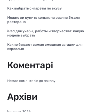
Как выбрать сигареты по вкусу
Можно ли купить коньяк на разлив 5л для
ресторана
iPad для учебы, работы и творчества: какую
модель выбрать
Какие бывают самые смешные загадки для
взрослых
Коментарі
Немає коментарів до показу.
Архіви
Червень 2026