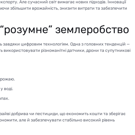
порту. Але сучасний світ вимагає нових підходів. Інновації
аючи збільшити врожайність, знизити витрати та забезпечити
а “розумне” землеробство
нь завдяки цифровим технологіям. Одна з головних тенденцій —
ь використовувати різноманітні датчики, дрони та супутникові
врожаю.
у воді.
апах.
айві добрива чи пестициди, що економить кошти та зберігає
ономити, але й забезпечувати стабільно високий рівень