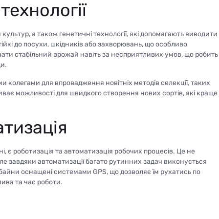
 технології
 культур, а також генетичні технології, які допомагають виводити
ійкі до посухи, шкідників або захворювань, що особливо
авати стабільний врожай навіть за несприятливих умов, що робить
и.
ми колегами для впровадження новітніх методів селекції, таких
иває можливості для швидкого створення нових сортів, які краще
атизація
і, є роботизація та автоматизація робочих процесів. Це не
але завдяки автоматизації багато рутинних задач виконується
мбайни оснащені системами GPS, що дозволяє їм рухатись по
ива та час роботи.