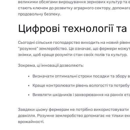
великими обсягами вирощування зернових культур та екс
стають ключем до розвитку аграрного сектору, допомаг
продовольчу безпеку.
Цифрові технології т
Сьогодні сільське господарство виходить на новий ріве
“розумне” землеробство. Це означає, що фермери можут
знімки, щоб краще розуміти стан своїх полів та культур.
Зокрема, ці інновації дозволяють:
Визначати оптимальні строки посадки та збору 
Краще контролювати рівень вологості та потребу 
Виявляти шкідників і захворювання на ранніх ет
Завдяки цьому фермерам не потрібно використовувати з
довкілля. Розумне землеробство допомагає не тільки ек
врожайності.