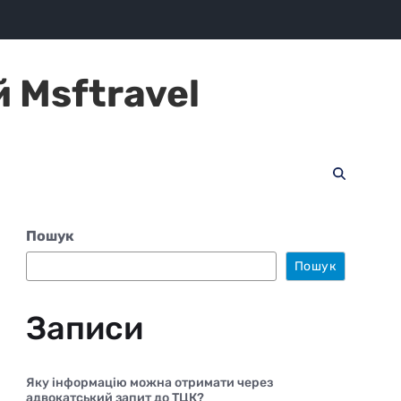
 Msftravel
Пошук
Пошук
Записи
Яку інформацію можна отримати через
адвокатський запит до ТЦК?