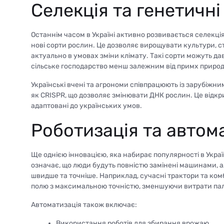
Селекція та генетичні
Останнім часом в Україні активно розвивається селекція
нові сорти рослин. Це дозволяє вирощувати культури, ст
актуально в умовах зміни клімату. Такі сорти можуть д
сільське господарство менш залежним від примх природ
Українські вчені та агрономи співпрацюють із зарубіжни
як CRISPR, що дозволяє змінювати ДНК рослин. Це відкр
адаптовані до українських умов.
Роботизація та автом
Ще однією інновацією, яка набирає популярності в Україн
означає, що люди будуть повністю замінені машинами, 
швидше та точніше. Наприклад, сучасні трактори та ко
полю з максимальною точністю, зменшуючи витрати пал
Автоматизація також включає:
Використання роботів для збирання врожаю.